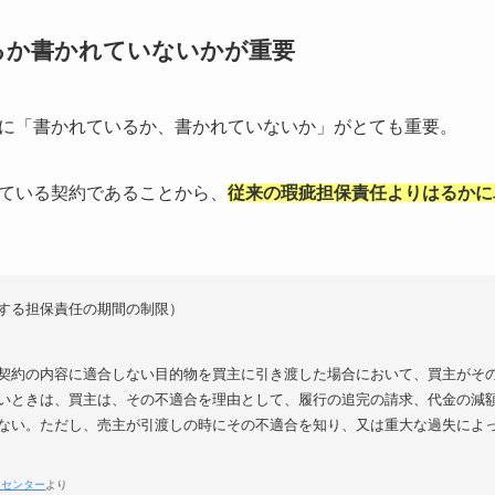
るか書かれていないかが重要
に「書かれているか、書かれていないか」がとても重要。
ている契約であることから、
従来の瑕疵担保責任よりはるかに
する担保責任の期間の制限）
契約の内容に適合しない目的物を買主に引き渡した場合において、買主がそ
いときは、買主は、その不適合を理由として、履行の追完の請求、代金の減
ない。ただし、売主が引渡しの時にその不適合を知り、又は重大な過失によ
進センター
より