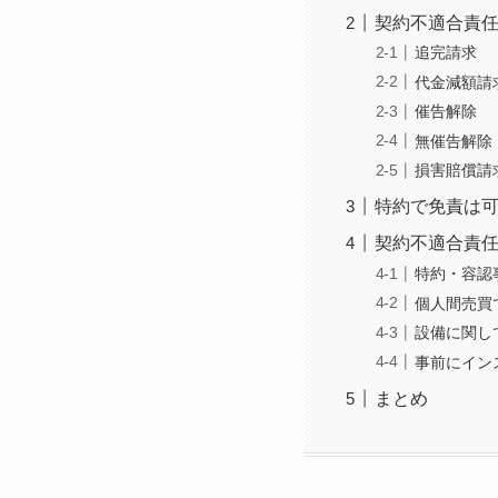
契約不適合責任
追完請求
代金減額請
催告解除
無催告解除
損害賠償請
特約で免責は
契約不適合責
特約・容認
個人間売買
設備に関し
事前にイン
まとめ