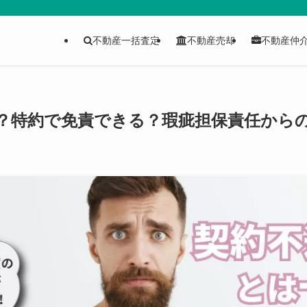
不動産一括査定
不動産売却
不動産仲
？特約で免責できる？瑕疵担保責任から