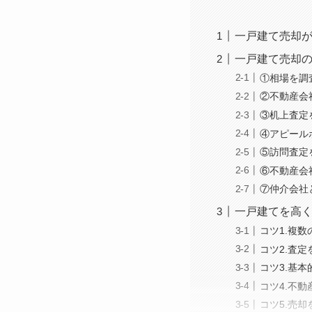
一戸建て売却が
一戸建て売却
①相場を調
②不動産会
③机上査定
④アピール
⑤訪問査定
⑥不動産会
⑦仲介会社
一戸建てを高
コツ1.複
コツ2.査
コツ3.基
コツ4.不
コツ5.売