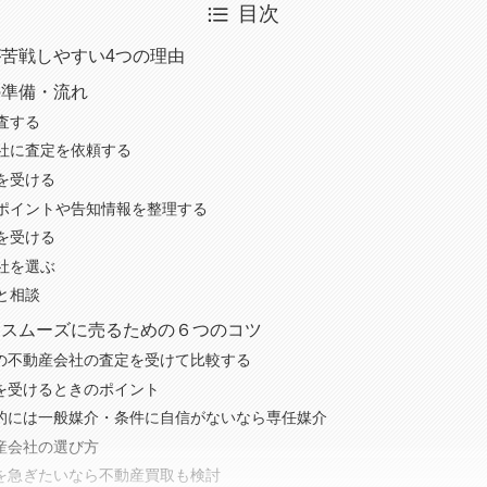
目次
苦戦しやすい4つの理由
の準備・流れ
査する
社に査定を依頼する
を受ける
ポイントや告知情報を整理する
を受ける
社を選ぶ
と相談
くスムーズに売るための６つのコツ
数の不動産会社の査定を受けて比較する
定を受けるときのポイント
本的には一般媒介・条件に自信がないなら専任媒介
動産会社の選び方
却を急ぎたいなら不動産買取も検討