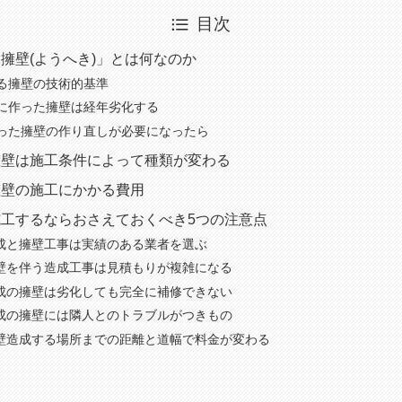
目次
擁壁(ようへき)」とは何なのか
る擁壁の技術的基準
に作った擁壁は経年劣化する
った擁壁の作り直しが必要になったら
擁壁は施工条件によって種類が変わる
擁壁の施工にかかる費用
工するならおさえておくべき5つの注意点
造成と擁壁工事は実績のある業者を選ぶ
擁壁を伴う造成工事は見積もりが複雑になる
造成の擁壁は劣化しても完全に補修できない
造成の擁壁には隣人とのトラブルがつきもの
擁壁造成する場所までの距離と道幅で料金が変わる