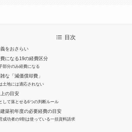
目次
定義をおさらい
費になる19の経費区分
子部分のみ経費になる
複雑な「減価償却費」
は土地には適応されない
計上の目安
として落とせる6つの判断ルール
の建築初年度の必要経費の目安
営成功者の9割は使っている一括資料請求