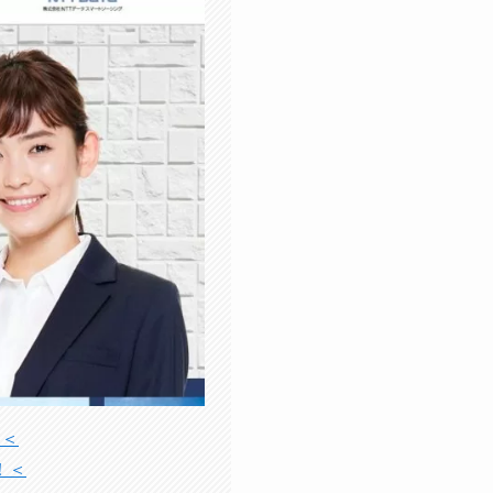
！＜
！＜