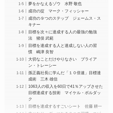
夢をかなえるゾウ 水野 敬也
成功の掟 マーク・フィッシャー
成功の９つのステップ ジェームス・ス
キナー
目標を次々に達成する人の最強の勉強
法 猪俣 武範
目標を達成する人と達成しない人の習
慣 嶋津 良智
大切なことだけやりなさい ブライア
ン・トレーシー
孫正義社長に学んだ「１０倍速」目標達
成術 三木 雄信
1063人の収入を60日で41％アップさせた
目標達成する技術 マイケル・ボルダッ
ク
目標を達成するすごいシート 佐藤 耕一