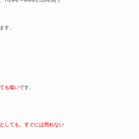
H24年～R4年の10年間で
ます。
ても低い
です。
としても、すぐには売れない