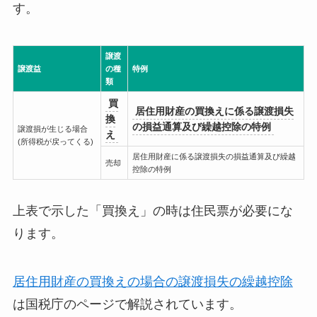
す。
譲渡
譲渡益
の種
特例
類
買
居住用財産の買換えに係る譲渡損失
換
の損益通算及び繰越控除の特例
譲渡損が生じる場合
え
(所得税が戻ってくる)
居住用財産に係る譲渡損失の損益通算及び繰越
売却
控除の特例
上表で示した「買換え」の時は住民票が必要にな
ります。
居住用財産の買換えの場合の譲渡損失の繰越控除
は国税庁のページで解説されています。