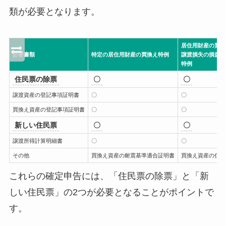
類が必要となります。
居住用財産の買換
必要書類
特定の居住用財産の買換え特例
譲渡損失の損益通
特例
住民票の除票
〇
〇
譲渡資産の登記事項証明書
〇
〇
買換え資産の登記事項証明書
〇
〇
新しい住民票
〇
〇
譲渡所得計算明細書
〇
〇
その他
買換え資産の耐震基準適合証明書
買換え資産の住宅
これらの確定申告には、「住民票の除票」と「新
しい住民票」の2つが必要となることがポイントで
す。