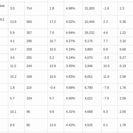
344
3.0
714
1.8
4.98%
31,003
-1.6
2.3
911
13.8
560
17.2
4.02%
10,444
2.3
5.36
5.9
357
7.0
4.84%
29,232
4.6
1.22
4.1
290
10.7
4.27%
9,175
7.7
3.16
14.7
258
16.5
4.19%
3,883
0.9
6.66
4.5
255
5.2
4.24%
4,070
-2.5
6.27
11.0
244
13.9
3.45%
3,946
10.5
6.19
15.2
168
16.6
4.83%
8,051
11.9
2.08
1.8
119
-0.4
4.68%
6,780
-7.9
1.76
5.7
104
5.7
4.90%
4,021
-7.5
2.59
10.1
96
9.8
4.31%
4,668
6.3
2.05
8.9
80
13.0
4.42%
4,525
0.1
1.78