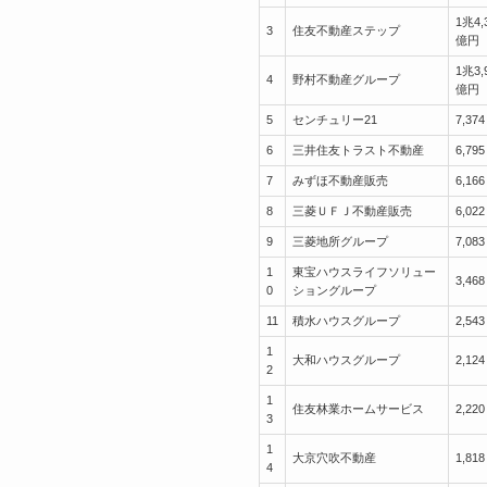
1兆4,
3
住友不動産ステップ
億円
1兆3,
4
野村不動産グループ
億円
5
センチュリー21
7,374
6
三井住友トラスト不動産
6,795
7
みずほ不動産販売
6,166
8
三菱ＵＦＪ不動産販売
6,022
9
三菱地所グループ
7,083
1
東宝ハウスライフソリュー
3,468
0
ショングループ
11
積水ハウスグループ
2,543
1
大和ハウスグループ
2,124
2
1
住友林業ホームサービス
2,220
3
1
大京穴吹不動産
1,818
4