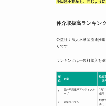
小田急不動産も、同じように
仲介取扱高ランキング
公益社団法人不動産流通推進
りです。
ランキングは手数料収入を基
順
取扱
企業
位
（億
三井不動産リアルティグル
2兆2,
1
ープ
億円
2兆2,
2
東急リバブル
億円