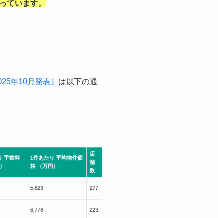
っています。
25年10月発表）
は以下の通
店
り 手数料
1件あたり 平均物件価
舗
）
格 （万円）
数
5,823
277
6,778
223