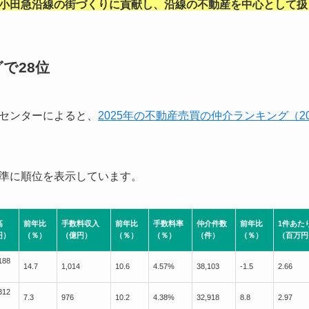
小田急沿線の街づくりに貢献し、沿線の不動産を中心として扱
で28位
センターによると、
2025年の不動産売買の仲介ランキング（20
準に順位を表示しています。
高
前年比
手数料収入
前年比
手数料率
仲介件数
前年比
1件あた
円）
（％）
（億円）
（％）
（％）
（件）
（％）
（百万円
188
14.7
1,014
10.6
4.57%
38,103
-1.5
2.66
312
7.3
976
10.2
4.38%
32,918
8.8
2.97