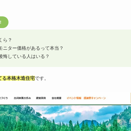
！
くら？
モニター価格があるって本当？
後悔している人はいる？
建てる本格木造住宅
です。